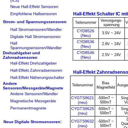
(ICs)
Neue Hall-Effekt Sensoren
Empfohlene Hallsensoren
Hall-Effekt Schalter IC m
Versorgungs-
Strom- und Spannungssensoren
Teilenummer
V
spannung
Hall Stromsensoren/Wandler
CYD8526
3.5V ~ 24V
(Neu)
Digitale Hall Stromsensoren
CYD8536
Hall
2.8V ~ 24V
(Neu)
Spannungsensoren/Wandler
CYD8546
Drehzahlgeber und
2.5V ~ 24V
(Neu)
Zahnradsensoren
Hall-Effekt Drehzahlgeber
Hall-Effekt Zahnradsensoren
Hall-Effekt Zahnradsenso
Hall-Effekt Näherungsschalter
Bias
Andere
Teilenummer
Ausga
Magnetfeld
Sensoren/Messgeräte/Magnete
Andere Sensoren/Wandler
CYGTS9621
-500mT ~
Sin
Magnetische Messgeräte
(neu)
500mT
Vo
Permanentmagnete
CYGTS9625
-500mT ~
Sin
(neu)
500mT
Vo
CYGTS9632
-500mT ~
Neue Digitale Stromsensoren:
Qua
(neu)
500mT
Ou