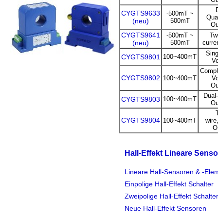
CYGTS9633
-500mT ~
Qua
(neu)
500mT
Ou
CYGTS9641
-500mT ~
Tw
(neu)
500mT
curre
Sin
CYGTS9801
100~400mT
Vo
Compl
CYGTS9802
100~400mT
Vo
Ou
Dual
CYGTS9803
100~400mT
Ou
CYGTS9804
100~400mT
wire
O
Hall-Effekt Lineare Sens
Lineare Hall-Sensoren & -Ele
Einpolige Hall-Effekt Schalter
Zweipolige Hall-Effekt Schalte
Neue Hall-Effekt Sensoren